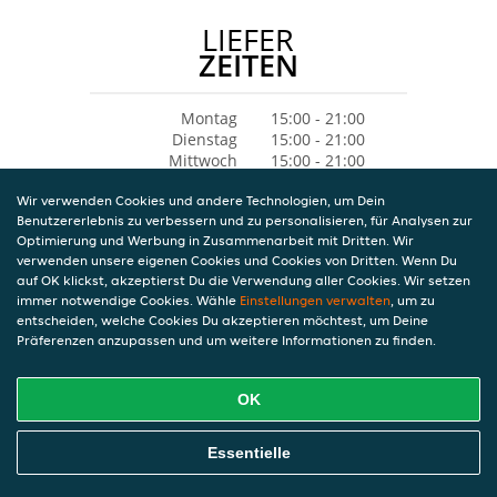
LIEFER
ZEITEN
Montag
15:00 - 21:00
Dienstag
15:00 - 21:00
Mittwoch
15:00 - 21:00
Donnerstag
15:00 - 21:00
Wir verwenden Cookies und andere Technologien, um Dein
Freitag
11:00 - 21:00
Benutzererlebnis zu verbessern und zu personalisieren, für Analysen zur
Samstag
11:00 - 21:00
Optimierung und Werbung in Zusammenarbeit mit Dritten. Wir
Sonntag
11:00 - 21:00
verwenden unsere eigenen Cookies und Cookies von Dritten. Wenn Du
auf OK klickst, akzeptierst Du die Verwendung aller Cookies. Wir setzen
immer notwendige Cookies. Wähle
Einstellungen verwalten
, um zu
entscheiden, welche Cookies Du akzeptieren möchtest, um Deine
Präferenzen anzupassen und um weitere Informationen zu finden.
OK
Essentielle